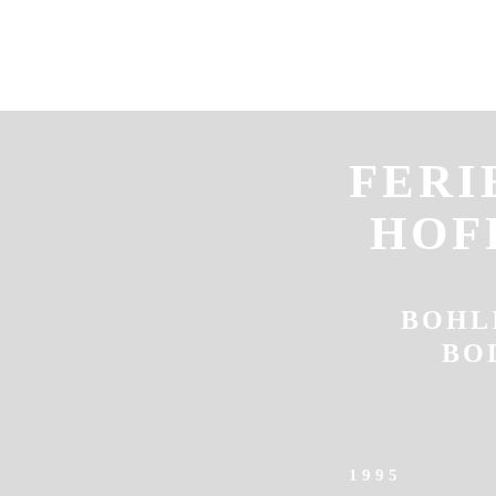
FERI
HOF
BOHL
BO
1995