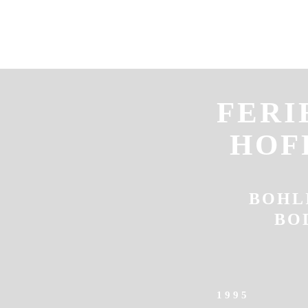
FERI
HOF
BOHL
BO
1995